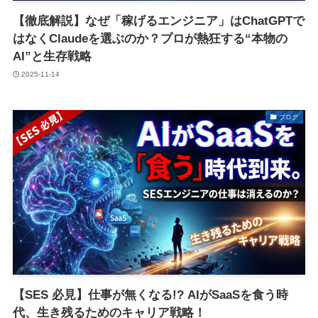
【徹底解説】なぜ「稼げるエンジニア」はChatGPTで
はなくClaudeを選ぶのか？プロが熱狂する“本物の
AI”と生存戦略
2025-11-14
ブログ
【SES 必見】仕事が無くなる!? AIがSaaSを食う時
代、生き残るためのキャリア戦略！