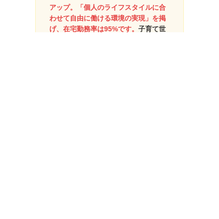
アップ。「個人のライフスタイルに合
わせて自由に働ける環境の実現」を掲
げ、在宅勤務率は95%です。
子育て世
代に特化した制度も導入しており、子
育て世帯が3割以上を占めます。案件は
3万件以上から100%自由に選択可能
で、上場企業直の案件も多数。
1位のSazeと比べると還元率は圧倒的
に劣りますが、エンジニアファースト
の制度は十分に魅力的なため2位としま
した。
3位｜ReBoot Tech