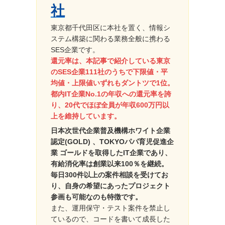
社
東京都千代田区に本社を置く、情報シ
ステム構築に関わる業務全般に携わる
SES企業です。
還元率は、本記事で紹介している東京
のSES企業111社のうちで下限値・平
均値・上限値いずれもダントツで1位。
都内IT企業No.1の年収への還元率を誇
り、20代でほぼ全員が年収600万円以
上を維持しています。
日本次世代企業普及機構ホワイト企業
認定(GOLD) 、TOKYOパパ育児促進企
業 ゴールドを取得したIT企業であり、
有給消化率は創業以来100％を継続。
毎日300件以上の案件相談を受けてお
り、自身の希望にあったプロジェクト
参画も可能なのも特徴です。
また、運用保守・テスト案件を禁止し
ているので、コードを書いて成長した