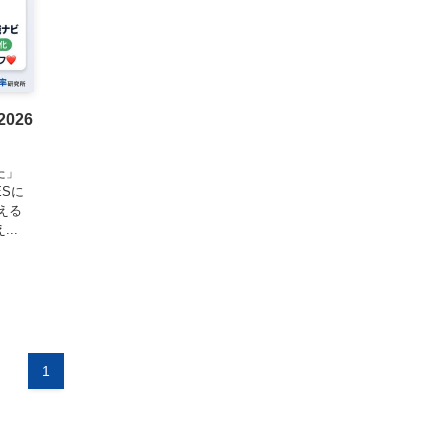
026
た」
Sに
える
..
1