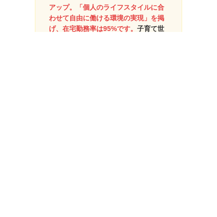
アップ。「個人のライフスタイルに合
わせて自由に働ける環境の実現」を掲
げ、在宅勤務率は95%です。
子育て世
代に特化した制度も導入しており、子
育て世帯が3割以上を占めます。案件は
3万件以上から100%自由に選択可能
で、上場企業直の案件も多数。
1位のSazeと比べると還元率は圧倒的
に劣りますが、エンジニアファースト
の制度は十分に魅力的なため2位としま
した。
3位｜ReBoot Tech