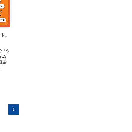
ット。
で『や
ES
直後
.
1