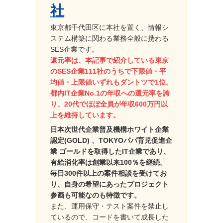
社
東京都千代田区に本社を置く、情報シ
ステム構築に関わる業務全般に携わる
SES企業です。
還元率は、本記事で紹介している東京
のSES企業111社のうちで下限値・平
均値・上限値いずれもダントツで1位。
都内IT企業No.1の年収への還元率を誇
り、20代でほぼ全員が年収600万円以
上を維持しています。
日本次世代企業普及機構ホワイト企業
認定(GOLD) 、TOKYOパパ育児促進企
業 ゴールドを取得したIT企業であり、
有給消化率は創業以来100％を継続。
毎日300件以上の案件相談を受けてお
り、自身の希望にあったプロジェクト
参画も可能なのも特徴です。
また、運用保守・テスト案件を禁止し
ているので、コードを書いて成長した