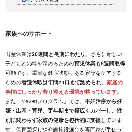
家族へのサポート
出産休業は
20週間と長期にわたり
、さらに新しい
子どもとの絆を深めるための
育児休業も6週間取得
可能
です。重篤な健康状態にある家族をケアする
ための
看護休暇は年間20日まで認められ
、
家庭の
事情にしっかり寄り添える環境が整っています
。
また「Mavenプログラム」では、
不妊治療から妊
娠・出産・育児、更年期まで幅広くカバーし、性
別に関わらず家族の健康を包括的に支援
していま
す。保育園探しや介護施設選びを専門家が手伝う