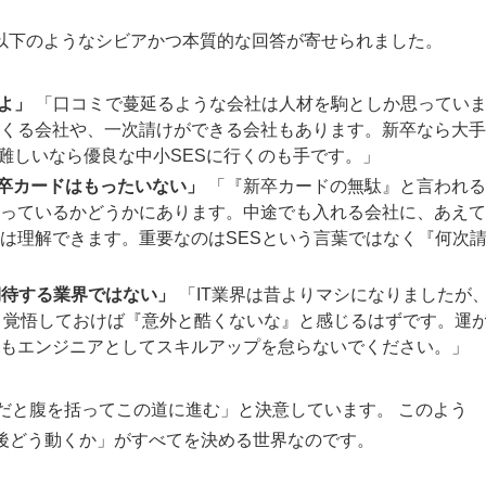
以下のようなシビアかつ本質的な回答が寄せられました。
よ」
「口コミで蔓延るような会社は人材を駒としか思ってい
くる会社や、一次請けができる会社もあります。新卒なら大手
が難しいなら優良な中小SESに行くのも手です。」
卒カードはもったいない」
「『新卒カードの無駄』と言われる
っているかどうかにあります。中途でも入れる会社に、あえて
は理解できます。重要なのはSESという言葉ではなく『何次
期待する業界ではない」
「IT業界は昔よりマシになりましたが
う覚悟しておけば『意外と酷くないな』と感じるはずです。運
もエンジニアとしてスキルアップを怠らないでください。」
だと腹を括ってこの道に進む」と決意しています。 このよう
た後どう動くか」がすべてを決める世界なのです。