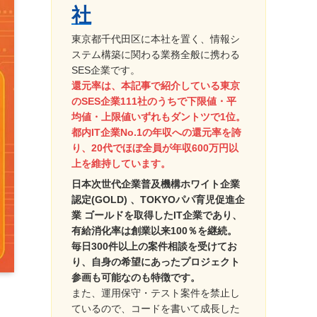
社
東京都千代田区に本社を置く、情報シ
ステム構築に関わる業務全般に携わる
SES企業です。
還元率は、本記事で紹介している東京
のSES企業111社のうちで下限値・平
均値・上限値いずれもダントツで1位。
都内IT企業No.1の年収への還元率を誇
り、20代でほぼ全員が年収600万円以
上を維持しています。
日本次世代企業普及機構ホワイト企業
認定(GOLD) 、TOKYOパパ育児促進企
業 ゴールドを取得したIT企業であり、
有給消化率は創業以来100％を継続。
毎日300件以上の案件相談を受けてお
り、自身の希望にあったプロジェクト
参画も可能なのも特徴です。
また、運用保守・テスト案件を禁止し
ているので、コードを書いて成長した