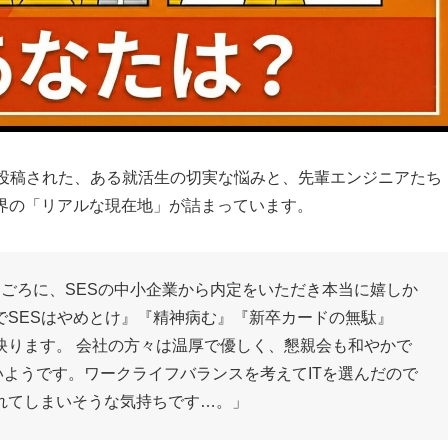
際に投稿された、ある就活生の切実な悩みと、先輩エンジニアたち
界の「リアルな現在地」が詰まっています。
月ごろに、SESの中小企業から内定をいただき本当に嬉しか
でSESはやめとけ』『精神病む』『新卒カードの無駄』
映ります。 会社の方々は温厚で優しく、懇親会も和やかで
多いようです。ワークライフバランスを考えてITを選んだので
れてしまいそうな気持ちです…。」