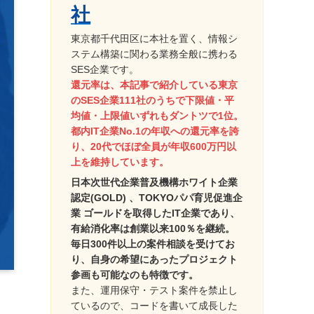
社
東京都千代田区に本社を置く、情報シ
ステム構築に関わる業務全般に携わる
SES企業です。
還元率は、本記事で紹介している東京
のSES企業111社のうちで下限値・平
均値・上限値いずれもダントツで1位。
都内IT企業No.1の年収への還元率を誇
り、20代でほぼ全員が年収600万円以
上を維持しています。
日本次世代企業普及機構ホワイト企業
認定(GOLD) 、TOKYOパパ育児促進企
業 ゴールドを取得したIT企業であり、
有給消化率は創業以来100％を継続。
毎日300件以上の案件相談を受けてお
り、自身の希望にあったプロジェクト
参画も可能なのも特徴です。
また、運用保守・テスト案件を禁止し
ているので、コードを書いて成長した