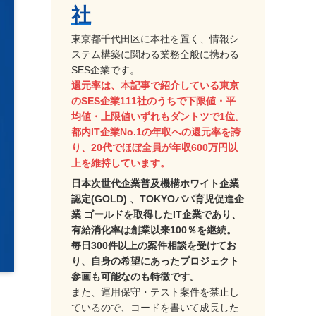
社
東京都千代田区に本社を置く、情報シ
ステム構築に関わる業務全般に携わる
SES企業です。
還元率は、本記事で紹介している東京
のSES企業111社のうちで下限値・平
均値・上限値いずれもダントツで1位。
都内IT企業No.1の年収への還元率を誇
り、20代でほぼ全員が年収600万円以
上を維持しています。
日本次世代企業普及機構ホワイト企業
認定(GOLD) 、TOKYOパパ育児促進企
業 ゴールドを取得したIT企業であり、
有給消化率は創業以来100％を継続。
毎日300件以上の案件相談を受けてお
り、自身の希望にあったプロジェクト
参画も可能なのも特徴です。
また、運用保守・テスト案件を禁止し
ているので、コードを書いて成長した