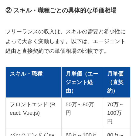
② スキル・職種ごとの具体的な単価相場
フリーランスの収入は、スキルの需要と希少性に
よって大きく変動します。以下は、エージェント
経由と直接契約での単価相場の比較です。
スキル・職種
月単価（エー
月単価
ジェント経
（直契
由）
約）
フロントエンド (R
50万～80万
70万～
eact, Vue.js)
円
100万
円
バックエンド (Jav
60万～100万
80万～