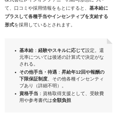
て、口コミや採用情報をもとにすると、
基本給に
プラスして各種手当やインセンティブを支給する
形式
を採用しているとされます。
基本給
：
経験やスキルに応じて
設定。還
元率については後述の計算式で決定がな
される。
その他手当・待遇
：
昇給年12回や報酬の
下限保証制度
、その他各種インセンティ
ブあり（詳細不明）。
資格手当
：資格取得支援として、受験費
用や参考書代は
全額負担