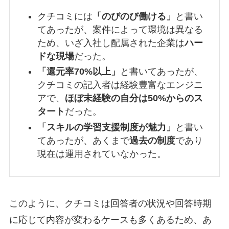
クチコミには
「のびのび働ける」
と書い
てあったが、案件によって環境は異なる
ため、いざ入社し配属された企業は
ハー
ドな現場
だった。
「還元率70%以上」
と書いてあったが、
クチコミの記入者は経験豊富なエンジニ
アで、
ほぼ未経験の自分は50%からのス
タート
だった。
「スキルの学習支援制度が魅力」
と書い
てあったが、あくまで
過去の制度
であり
現在は運用されていなかった。
このように、クチコミは回答者の状況や回答時期
に応じて内容が変わるケースも多くあるため、あ