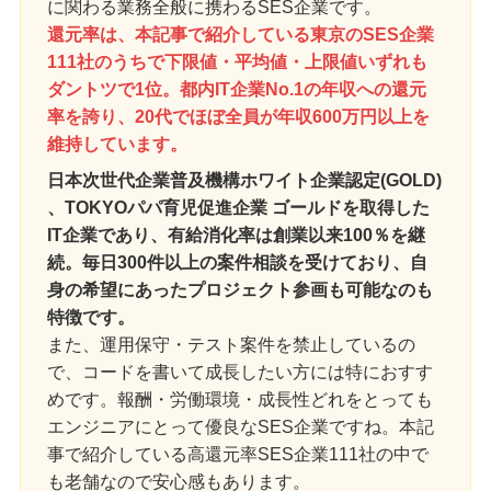
に関わる業務全般に携わるSES企業です。
還元率は、本記事で紹介している東京のSES企業
111社のうちで下限値・平均値・上限値いずれも
ダントツで1位。都内IT企業No.1の年収への還元
率を誇り、20代でほぼ全員が年収600万円以上を
維持しています。
日本次世代企業普及機構ホワイト企業認定(GOLD)
、TOKYOパパ育児促進企業 ゴールドを取得した
IT企業であり、有給消化率は創業以来100％を継
続。毎日300件以上の案件相談を受けており、自
身の希望にあったプロジェクト参画も可能なのも
特徴です。
また、運用保守・テスト案件を禁止しているの
で、コードを書いて成長したい方には特におすす
めです。報酬・労働環境・成長性どれをとっても
エンジニアにとって優良なSES企業ですね。本記
事で紹介している高還元率SES企業111社の中で
も老舗なので安心感もあります。