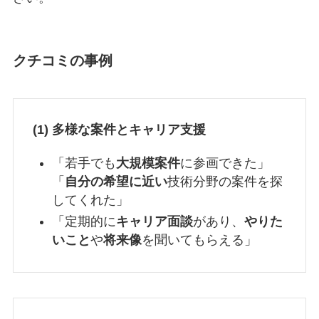
クチコミの事例
(1) 多様な案件とキャリア支援
「若手でも
大規模案件
に参画できた」
「
自分の希望に近い
技術分野の案件を探
してくれた」
「定期的に
キャリア面談
があり、
やりた
いこと
や
将来像
を聞いてもらえる」