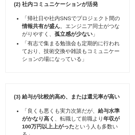
(2) 社内コミュニケーションが活発
「帰社日や社内SNSでプロジェクト間の
情報共有が盛ん
。エンジニア同士がつな
がりやすく、
孤立感が少ない
」
「有志で集まる勉強会も定期的に行われ
ており、技術交換や雑談もコミュニケー
ションの場になっている」
(3) 給与が比較的高め、または還元率が高い
「良くも悪くも実力次第だが、
給与水準
がかなり高く
、転職して前職より
年収が
100万円以上上がった
という人も多数い
る」