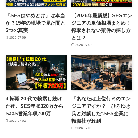
「SESはやめとけ」は本当
【2026年最新版】SESエン
か？15年の現場で見た闇と
ジニアの単価相場まとめ！
5つの真実
搾取されない案件の探し方
とは？
2026-07-09
2026-07-07
it 転職 20 代で検索し続け
「あなたは上位何％のエン
た夜。SES年収320万から
ジニアですか？」ひろゆき
SaaS営業年収700万
氏と対談した“SES企業に
転職社が殺到
2026-07-02
2026-07-01