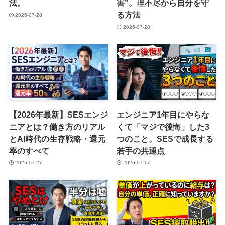
法。
害”。理不尽から自分を守
る方法
2026-07-28
2026-07-28
【2026年最新】SESエンジ
エンジニア1年目にやらな
ニアとは？働き方のリアル
くて「マジで後悔」した3
とAI時代の生存戦略・還元
つのこと。SESで成長する
率のすべて
若手の共通点
2026-07-27
2026-07-17