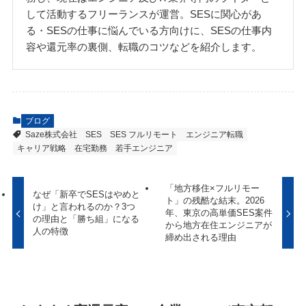
して活動するフリーランスが運営。SESに関心があ
る・SESの仕事に悩んでいる方向けに、SESの仕事内
容や還元率の裏側、転職のコツなどを紹介します。
ブログ
Saze株式会社
SES
SES フルリモート
エンジニア転職
キャリア戦略
在宅勤務
若手エンジニア
「地方移住×フルリモー
なぜ「新卒でSESはやめと
ト」の残酷な結末。2026
け」と言われるのか？3つ
年、東京の高単価SES案件
の理由と「勝ち組」になる
から地方在住エンジニアが
人の特徴
締め出される理由